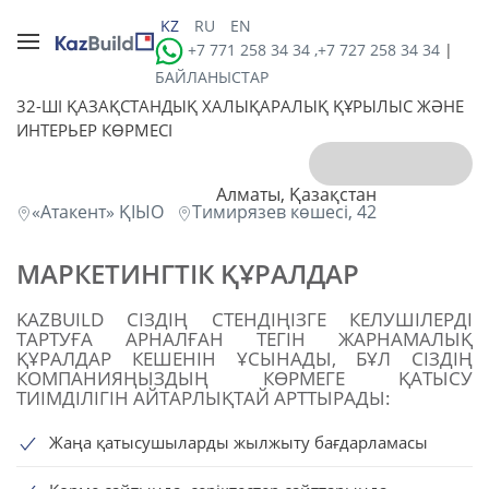
KZ
RU
EN
+7 771 258 34 34 ,+7 727 258 34 34
|
БАЙЛАНЫСТАР
32-ШI ҚАЗАҚСТАНДЫҚ ХАЛЫҚАРАЛЫҚ ҚҰРЫЛЫС ЖӘНЕ
ИНТЕРЬЕР КӨРМЕСІ
Алматы, Қазақстан
«Атакент» ҚІЫО
Тимирязев көшесі, 42
МАРКЕТИНГТІК ҚҰРАЛДАР
KAZBUILD СІЗДІҢ СТЕНДІҢІЗГЕ КЕЛУШІЛЕРДІ
ТАРТУҒА АРНАЛҒАН ТЕГІН ЖАРНАМАЛЫҚ
ҚҰРАЛДАР КЕШЕНІН ҰСЫНАДЫ, БҰЛ СІЗДІҢ
КОМПАНИЯҢЫЗДЫҢ КӨРМЕГЕ ҚАТЫСУ
ТИІМДІЛІГІН АЙТАРЛЫҚТАЙ АРТТЫРАДЫ:
Жаңа қатысушыларды жылжыту бағдарламасы