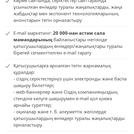
Көрме сайтында, серіктестер сайттарында
ұсынылған өнімдер туралы жаңалықтарды, жаңа
жабдықтар мен экспонент технологияларының
анонстарын тегін орналастыру
E-mail маркетинг:
20 000-нан астам сала
мамандарының
байланыстары негізінде
қатысушылардың өнімдері/жаңалықтары туралы
бірегей сегменттелген e-mail тарату
Қатысушыларға арналған тегін жарнамалық
құралдар:
- сіздің серіктестеріңіз үшін электронды және баспа
шақыру билеттері;
- web-баннерлер және Сіздің компанияңыздың
стендіне келуге шақырумен e-mail қол қоюға
арнайы суреттер;
- оқиғалар және т. б. әлеуметтік желілерде
қатысушылардың өнімдері туралы жаңалықтарды
орналастыру.